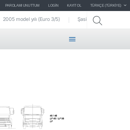
PAROLAMI UNUTTUM
LOGIN
KAYIT OL
TÜRKÇE (TÜRKIYE)
2005 model yılı (Euro 3/5)
Şasi çizimleri