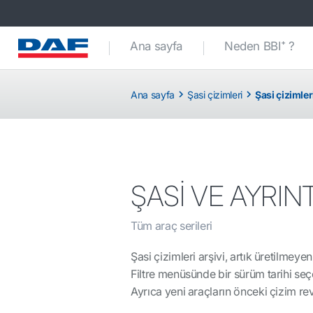
Ana sayfa
Neden BBI⁺ ?
Ana sayfa
Şasi çizimleri
Şasi çizimler
ŞASİ VE AYRINT
Tüm araç serileri
Şasi çizimleri arşivi, artık üretilmeye
Filtre menüsünde bir sürüm tarihi seçer
Ayrıca yeni araçların önceki çizim re