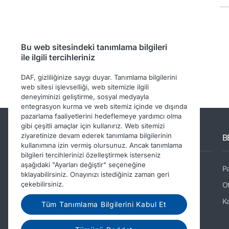
Bu web sitesindeki tanımlama bilgileri
ile ilgili tercihleriniz
DAF, gizliliğinize saygı duyar. Tanımlama bilgilerini
web sitesi işlevselliği, web sitemizle ilgili
deneyiminizi geliştirme, sosyal medyayla
entegrasyon kurma ve web sitemiz içinde ve dışında
pazarlama faaliyetlerini hedeflemeye yardımcı olma
gibi çeşitli amaçlar için kullanırız. Web sitemizi
ziyaretinize devam ederek tanımlama bilgilerinin
Diğer DAF siteleri
B
kullanımına izin vermiş olursunuz. Ancak tanımlama
bilgileri tercihlerinizi özelleştirmek isterseniz
aşağıdaki "Ayarları değiştir" seçeneğine
DAF Kurumsal sitesi
P
tıklayabilirsiniz. Onayınızı istediğiniz zaman geri
çekebilirsiniz.
DAF Components
O
DAF İkinci El Kamyonlar
K
Tüm Tanımlama Bilgilerini Kabul Et
DAF Parts Webshop