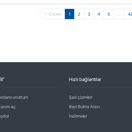
Önceki
1
2
3
4
5
...
4
BI⁺
Hızlı bağlantılar
arolamı unuttum
Şasi çizimleri
turum aç
Bayi Bulma Aracı
aydol
İndirmeler