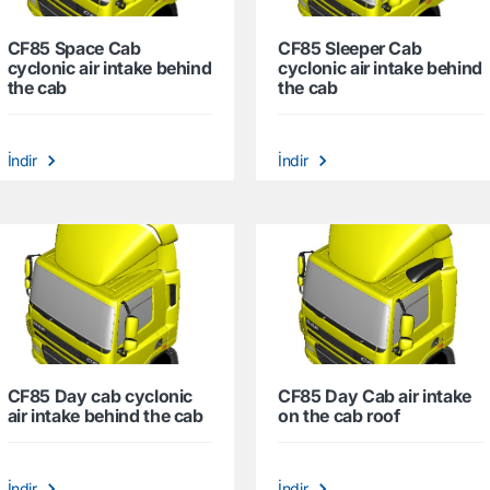
CF85 Space Cab
CF85 Sleeper Cab
cyclonic air intake behind
cyclonic air intake behind
the cab
the cab
İndir
İndir
CF85 Day cab cyclonic
CF85 Day Cab air intake
air intake behind the cab
on the cab roof
İndir
İndir