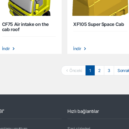
CF75 Air intake on the
XF105 Super Space Cab
cab roof
İndir
İndir
Önceki
1
2
3
Sonrak
BI⁺
Hızlı bağlantılar
arolamı unuttum
Şasi çizimleri