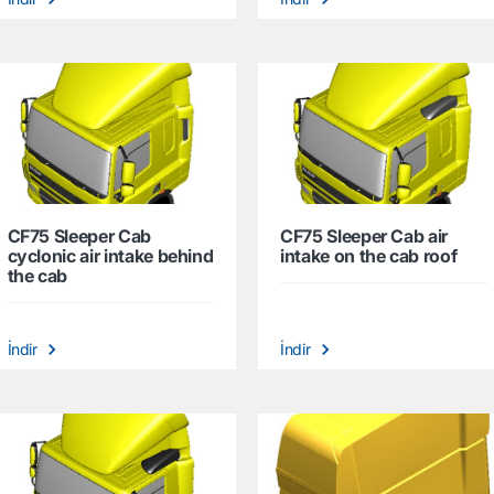
CF75 Sleeper Cab
CF75 Sleeper Cab air
cyclonic air intake behind
intake on the cab roof
the cab
İndir
İndir