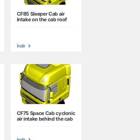
CF85 Sleeper Cab air
intake on the cab roof
İndir
CF75 Space Cab cyclonic
air intake behind the cab
İndir