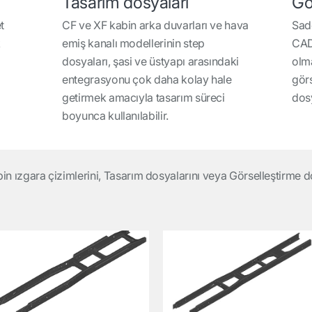
Tasarım dosyaları
Gö
t
CF ve XF kabin arka duvarları ve hava
Sade
k
emiş kanalı modellerinin step
CAD 
dosyaları, şasi ve üstyapı arasındaki
olm
entegrasyonu çok daha kolay hale
görs
getirmek amacıyla tasarım süreci
dosy
boyunca kullanılabilir.
in ızgara çizimlerini, Tasarım dosyalarını veya Görselleştirme do