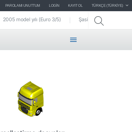
PAROLAMI UNUTTUM
LOGIN
KAYIT OL
TÜRKÇE (TÜRKIYE)
2005 model yılı (Euro 3/5)
Şasi çizimleri