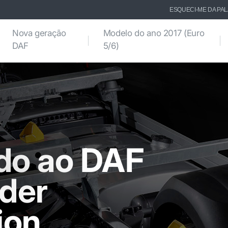
ESQUECI-ME DA PA
Nova geração
Modelo do ano 2017 (Euro
DAF
5/6)
do ao DAF
der
ion