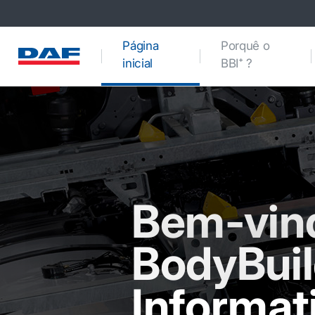
Página
Porquê o
(current)
inicial
BBI⁺ ?
Bem-vin
BodyBuil
Informat