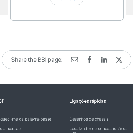
Share the BBI page:
BI⁺
Ligações rápidas
squeci-me da palavra-passe
Desenhos de chassis
iciar sessão
Localizador de concessionários