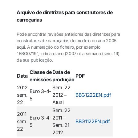
Arquivo de diretrizes para construtores de
carroçarias
Pode encontrar revisões anteriores das diretrizes para
construtores de carroçarias do modelo do ano 2005
aqui. A numeração do ficheiro, por exemplo
"BBG0719", indica o ano (2007) e a semana (sem. 19)
da sua publicação.
Classe de
Data de
Data
PDF
emissões
produção
2012
Sem. 22
Euro 3-4-
sem.
2012 –
BBG1222EN.pdf
5
22
Atual
Sem. 22
2011
Euro 3-4-
2011 –
sem.
BBG1122EN.pdf
5
Sem. 21
22
2012