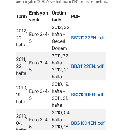
üretim yılını (2007) ve haftasını (19) temsil etmektedir.
Emisyon
Üretim
Tarih
PDF
sınıfı
tarihi
2012, 22.
2012,
Euro 3-4-
hafta -
22.
BBG1222EN.pdf
5
Geçerli
hafta
Dönem
2011, 22.
2011,
Euro 3-4-
hafta -
22.
BBG1122EN.pdf
5
2012, 21.
hafta
hafta
2010, 19.
2010,
Euro 3-4-
hafta -
19.
BBG1019EN.pdf
5
2011, 21.
hafta
hafta
2010, 04.
2010,
Euro 3-4-
hafta -
04.
BBG1004EN.pdf
5
2010, 18.
hafta