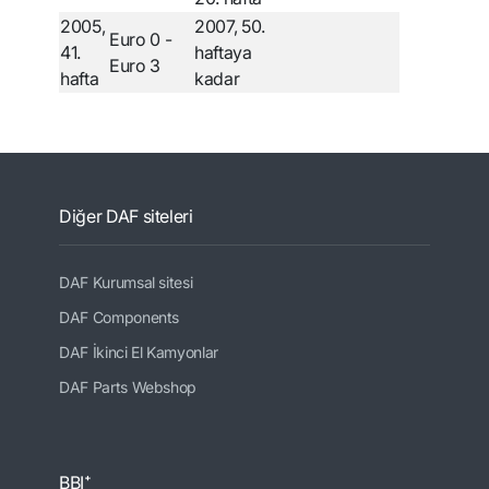
2005,
2007, 50.
Euro 0 -
41.
haftaya
Euro 3
hafta
kadar
Diğer DAF siteleri
DAF Kurumsal sitesi
DAF Components
DAF İkinci El Kamyonlar
DAF Parts Webshop
BBI⁺