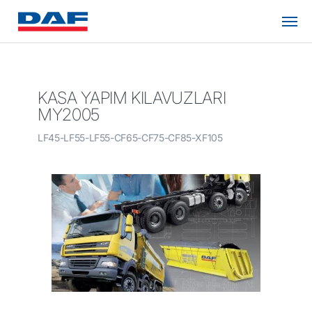
KASA YAPIM KILAVUZLARI
MY2005
LF45-LF55-LF55-CF65-CF75-CF85-XF105