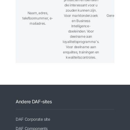
die interessant voor u
zouden kunnen zijn.
Naam, adres,
Voor marktonderzoek
Gerechtvaardi
telefoonnummer, e-
en Business
belang
mailadres.
Intelligence-
doeleinden. Voor
deelname aan
loyaliteitsprogramma's.
Voor deelname aan
enquêtes, trainingen en
kwaliteitscontroles.
Andere DAF-sites
DAF Corporate site
DAF Components