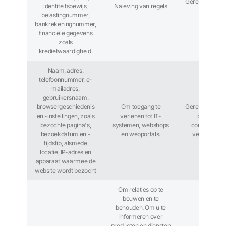
Gerechtvaardi
identiteitsbewijs,
Naleving van regels
belang
belastingnummer,
bankrekeningnummer,
financiële gegevens
zoals
kredietwaardigheid.
Naam, adres,
telefoonnummer, e-
mailadres,
gebruikersnaam,
browsergeschiedenis
Om toegang te
Gerechtvaardi
en -instellingen, zoals
verlenen tot IT-
belang /
bezochte pagina's,
systemen, webshops
contractuele
bezoekdatum en -
en webportals.
verplichting
tijdstip, alsmede
locatie, IP-adres en
apparaat waarmee de
website wordt bezocht
Om relaties op te
bouwen en te
behouden. Om u te
informeren over
producten en diensten