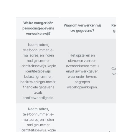
Welke categorieën
Waarom verwerken wij
Rechtmatige
persoonsgegevens
uw gegevens?
grondslag
verwerken wij?
Naam, adres,
telefoonnummer, e-
mailadres, en indien
Het opstellen en
nodig nummer
uitvoeren van een
identiteitsbewijs, kopie
overeenkomst met u
Contractuele
identiteitsbewijs,
en/of uw werkgever,
verplichting
belastingnummer,
waaronder tevens
bankrekeningnummer,
begrepen
financiële gegevens
webshopaankopen.
zoals
kredietwaardigheid.
Naam, adres,
telefoonnummer, e-
mailadres, en indien
nodig nummer
identiteitsbewijs, kopie