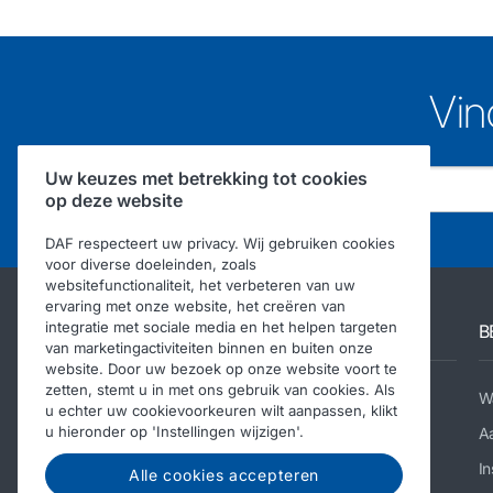
Vin
Uw keuzes met betrekking tot cookies
op deze website
DAF respecteert uw privacy. Wij gebruiken cookies
voor diverse doeleinden, zoals
websitefunctionaliteit, het verbeteren van uw
ervaring met onze website, het creëren van
integratie met sociale media en het helpen targeten
Andere DAF-sites
B
van marketingactiviteiten binnen en buiten onze
website. Door uw bezoek op onze website voort te
zetten, stemt u in met ons gebruik van cookies. Als
DAF Corporate site
W
u echter uw cookievoorkeuren wilt aanpassen, klikt
u hieronder op 'Instellingen wijzigen'.
DAF Components
A
Gebruikte DAF Trucks
In
Alle cookies accepteren