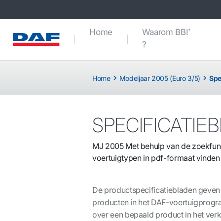
Home
Waarom BBI⁺
?
Home
Modeljaar 2005 (Euro 3/5)
Spe
SPECIFICATIE
MJ 2005 Met behulp van de zoekfunct
voertuigtypen in pdf-formaat vinde
De productspecificatiebladen geven
producten in het DAF-voertuigprogr
over een bepaald product in het v