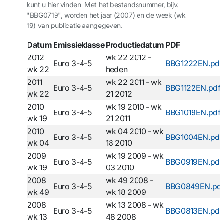
kunt u hier vinden. Met het bestandsnummer, bijv.
"BBG0719", worden het jaar (2007) en de week (wk
19) van publicatie aangegeven.
Datum
Emissieklasse
Productiedatum
PDF
2012
wk 22 2012 -
Euro 3-4-5
BBG1222EN.pd
wk 22
heden
2011
wk 22 2011 - wk
Euro 3-4-5
BBG1122EN.pd
wk 22
21 2012
2010
wk 19 2010 - wk
Euro 3-4-5
BBG1019EN.pd
wk 19
21 2011
2010
wk 04 2010 - wk
Euro 3-4-5
BBG1004EN.pd
wk 04
18 2010
2009
wk 19 2009 - wk
Euro 3-4-5
BBG0919EN.pd
wk 19
03 2010
2008
wk 49 2008 -
Euro 3-4-5
BBG0849EN.pd
wk 49
wk 18 2009
2008
wk 13 2008 - wk
Euro 3-4-5
BBG0813EN.pd
wk 13
48 2008