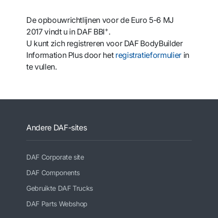
De opbouwrichtlijnen voor de Euro 5-6 MJ
+
2017 vindt u in DAF BBI
.
U kunt zich registreren voor DAF BodyBuilder
Information Plus door het
registratieformulier
in
te vullen.
Andere DAF-sites
DAF Corporate site
DAF Components
Gebruikte DAF Trucks
DAF Parts Webshop