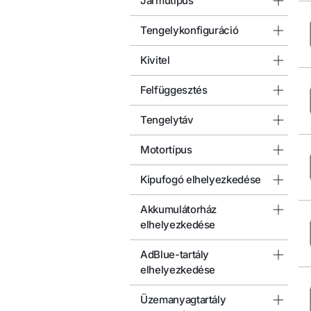
Járműtípus
Tengelykonfiguráció
Kivitel
Felfüggesztés
Tengelytáv
Motortípus
Kipufogó elhelyezkedése
Akkumulátorház
elhelyezkedése
AdBlue-tartály
elhelyezkedése
Üzemanyagtartály