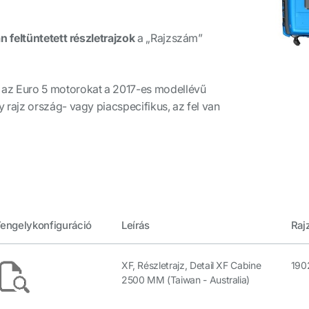
 feltüntetett részletrajzok
a
„Rajzszám”
 az Euro 5 motorokat a 2017-es modellévű
ajz ország- vagy piacspecifikus, az fel van
engelykonfiguráció
Leírás
Raj
XF, Részletrajz, Detail XF Cabine
190
2500 MM (Taiwan - Australia)