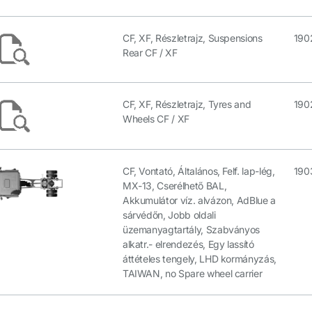
CF, XF, Részletrajz, Suspensions
190
Rear CF / XF
CF, XF, Részletrajz, Tyres and
190
Wheels CF / XF
CF, Vontató, Általános, Felf. lap-lég,
190
MX-13, Cserélhető BAL,
Akkumulátor víz. alvázon, AdBlue a
sárvédőn, Jobb oldali
üzemanyagtartály, Szabványos
alkatr.- elrendezés, Egy lassító
áttételes tengely, LHD kormányzás,
TAIWAN, no Spare wheel carrier