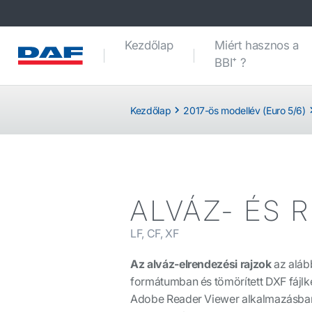
Kezdőlap
Miért hasznos a
BBI⁺ ?
Kezdőlap
2017-ös modellév (Euro 5/6)
ALVÁZ- ÉS 
LF, CF, XF
Az alváz-elrendezési rajzok
az aláb
formátumban és
tömörített
DXF fájlk
Adobe Reader Viewer alkalmazásban 