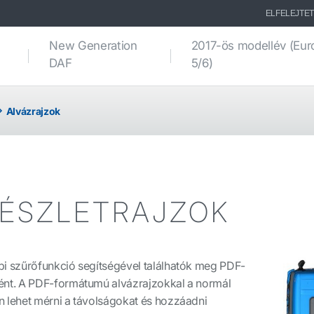
ELFELEJTET
New Generation
2017-ös modellév (Eur
DAF
5/6)
Alvázrajzok
RÉSZLETRAJZOK
bi szűrőfunkció segítségével találhatók meg PDF-
ént. A PDF-formátumú alvázrajzokkal a normál
lehet mérni a távolságokat és hozzáadni