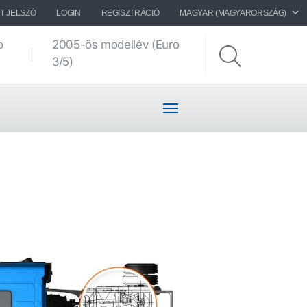
T JELSZÓ
LOGIN
REGISZTRÁCIÓ
MAGYAR (MAGYARORSZÁG)
o
2005-ös modellév (Euro
Alvázrajzok
3/5)