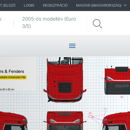
T JELSZÓ
LOGIN
REGISZTRÁCIÓ
MAGYAR (MAGYARORSZÁG)
o
2005-ös modellév (Euro
Alvázrajzok
3/5)