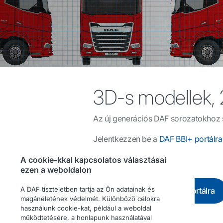
3D-s modellek, 2
Az új generációs DAF sorozatokhoz so
Jelentkezzen be a
DAF BBI+ portálr
A cookie-kkal kapcsolatos választásai
ezen a weboldalon
A DAF tiszteletben tartja az Ön adatainak és
Regisztráció a BBI⁺ portálra
magánéletének védelmét. Különböző célokra
használunk cookie-kat, például a weboldal
működtetésére, a honlapunk használatával