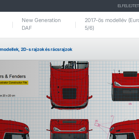
ELFELEJTET
New Generation
2017-ös modellév (Eur
DAF
5/6)
modellek, 2D-s rajzok és rácsrajzok