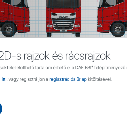
D-s rajzok és rácsrajzok
+
kféle letölthető tartalom érhető el a DAF BBI
felépítményezői
a
itt
, vagy regisztráljon a
regisztrációs űrlap
kitöltésével.