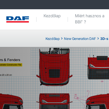
Kezdőlap
Miért hasznos a
BBI⁺ ?
Kezdőlap
New Generation DAF
3D-s 