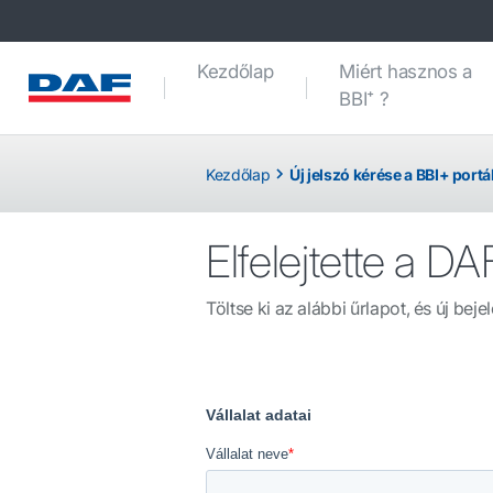
Kezdőlap
Miért hasznos a
BBI⁺ ?
Kezdőlap
Új jelszó kérése a BBI+ port
Elfelejtette a DA
Töltse ki az alábbi űrlapot, és új be