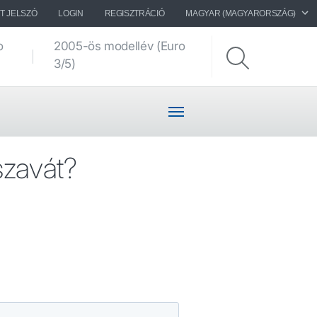
T JELSZÓ
LOGIN
REGISZTRÁCIÓ
MAGYAR (MAGYARORSZÁG)
o
2005-ös modellév (Euro
Alvázrajzok
3/5)
szavát?