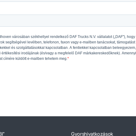
BI⁺
Gyorshivatkozások