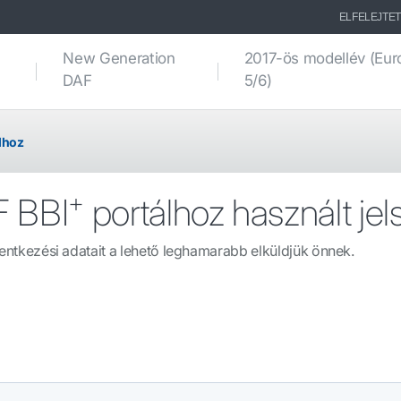
ELFELEJTET
New Generation
2017-ös modellév (Eur
DAF
5/6)
álhoz
+
F BBI
portálhoz használt jel
jelentkezési adatait a lehető leghamarabb elküldjük önnek.