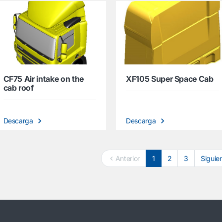
CF75 Air intake on the
XF105 Super Space Cab
cab roof
Descarga
Descarga
Anterior
1
2
3
Siguie