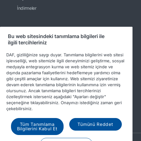
İndirmeler
Bizi takip edin
Bu web sitesindeki tanımlama bilgileri ile
ilgili tercihleriniz
DAF, gizliliğinize saygı duyar. Tanımlama bilgilerini web sitesi
işlevselliği, web sitemizle ilgili deneyiminizi geliştirme, sosyal
medyayla entegrasyon kurma ve web sitemiz içinde ve
dışında pazarlama faaliyetlerini hedeflemeye yardımcı olma
gibi çeşitli amaçlar için kullanırız. Web sitemizi ziyaretinize
devam ederek tanımlama bilgilerinin kullanımına izin vermiş
olursunuz. Ancak tanımlama bilgileri tercihlerinizi
özelleştirmek isterseniz aşağıdaki "Ayarları değiştir"
© 2026 DAF
Yasal uyarı
Gizlilik beyanı
seçeneğine tıklayabilirsiniz. Onayınızı istediğiniz zaman geri
Genel koşullar
DAF ve tanımlama bilgileri
çekebilirsiniz.
Davranış kodu
Tüm Tanımlama
Tümünü Reddet
Bilgilerini Kabul Et