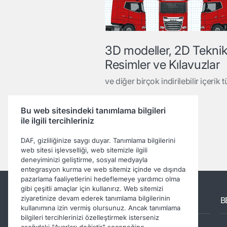
3D modeller, 2D Tekni
Resimler ve Kılavuzlar
ve diğer birçok indirilebilir içerik t
Bu web sitesindeki tanımlama bilgileri
Daha fazlasını okuyun
ile ilgili tercihleriniz
DAF, gizliliğinize saygı duyar. Tanımlama bilgilerini
web sitesi işlevselliği, web sitemizle ilgili
deneyiminizi geliştirme, sosyal medyayla
entegrasyon kurma ve web sitemiz içinde ve dışında
pazarlama faaliyetlerini hedeflemeye yardımcı olma
gibi çeşitli amaçlar için kullanırız. Web sitemizi
ziyaretinize devam ederek tanımlama bilgilerinin
Diğer DAF siteleri
B
kullanımına izin vermiş olursunuz. Ancak tanımlama
bilgileri tercihlerinizi özelleştirmek isterseniz