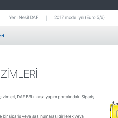
Yeni Nesil DAF
2017 model yılı (Euro 5/6)
eri
İZİMLERİ
i çizimleri, DAF BBI+ kasa yapım portalındaki Sipariş
 bir sipariş veya şasi numarası girilerek veya