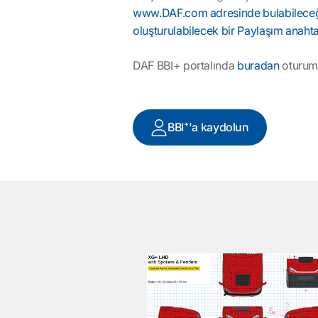
www.DAF.com adresinde bulabileceği
oluşturulabilecek bir Paylaşım anahtarı
DAF BBI+ portalında
buradan
oturum
BBI⁺'a kaydolun