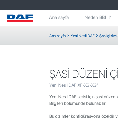
Ana sayfa
Neden BBI⁺ ?
Ana sayfa
Yeni Nesil DAF
Şasi çiziml
ŞASİ DÜZENİ Ç
+
Yeni Nesil DAF XF-XG-XG
Yeni Nesil DAF serisi için şasi düzen
Bilgileri bölümünde bulunabilir.
Bu çizimler konfigürasyona özeldir ve