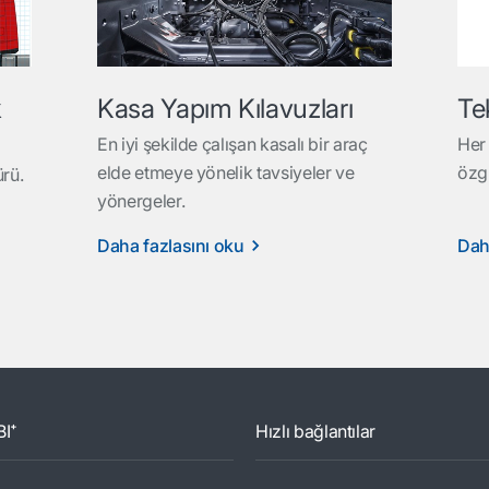
k
Kasa Yapım Kılavuzları
Te
En iyi şekilde çalışan kasalı bir araç
Her 
elde etmeye yönelik tavsiyeler ve
özgü
ürü.
yönergeler.
Daha fazlasını oku
Dah
BI⁺
Hızlı bağlantılar