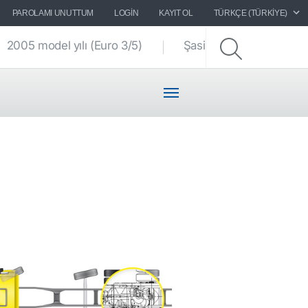
PAROLAMI UNUTTUM
LOGIN
KAYIT OL
TÜRKÇE (TÜRKIYE)
2005 model yılı (Euro 3/5)
Şasi çizimleri