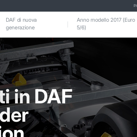
P
DAF di nuova
Anno modello 2017 (Euro
generazione
5/6)
i in DAF
der
ion