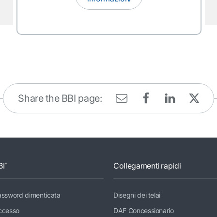
Share the BBI page:
BI⁺
Collegamenti rapidi
assword dimenticata
Disegni dei telai
ccesso
DAF Concessionario