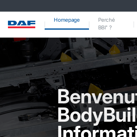
(current)
Homepage
Perché
BBI⁺ ?
Benvenut
BodyBuil
Informat