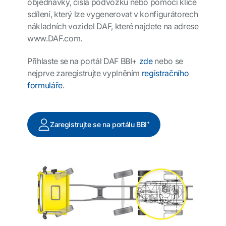
objednávky, čísla podvozku nebo pomocí klíče
sdílení, který lze vygenerovat v konfigurátorech
nákladních vozidel DAF, které najdete na adrese
www.DAF.com.
Přihlaste se na portál DAF BBI+
zde
nebo se
nejprve zaregistrujte vyplněním
registračního
formuláře
.
Zaregistrujte se na portálu BBI⁺