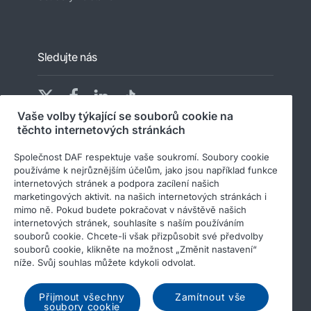
Sledujte nás
Vaše volby týkající se souborů cookie na
těchto internetových stránkách
Společnost DAF respektuje vaše soukromí. Soubory cookie
používáme k nejrůznějším účelům, jako jsou například funkce
internetových stránek a podpora zacílení našich
© 2026 DAF
Právní upozornění
marketingových aktivit. na našich internetových stránkách i
mimo ně. Pokud budete pokračovat v návštěvě našich
Prohlášení o ochraně osobních údajů
internetových stránek, souhlasíte s naším používáním
souborů cookie. Chcete-li však přizpůsobit své předvolby
Obecné podmínky společnosti
souborů cookie, klikněte na možnost „Změnit nastavení“
Společnost DAF a soubory cookie
níže. Svůj souhlas můžete kdykoli odvolat.
Kodex chování
Přijmout všechny
Zamítnout vše
soubory cookie