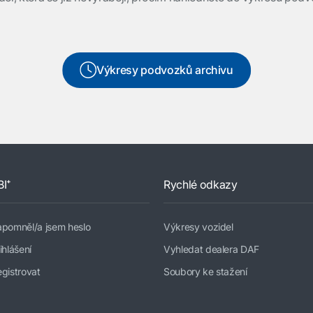
Výkresy podvozků archivu
BI⁺
Rychlé odkazy
apomněl/a jsem heslo
Výkresy vozidel
ihlášení
Vyhledat dealera DAF
gistrovat
Soubory ke stažení