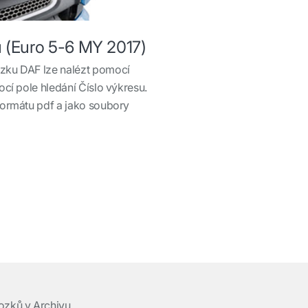
 (Euro 5-6 MY 2017)
zku DAF lze nalézt pomocí
cí pole hledání Číslo výkresu.
formátu pdf a jako soubory
ozků v Archivu.