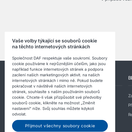
Vaše volby týkající se souborů cookie
na těchto internetových stránkách
Společnost DAF respektuje vaše soukromí. Soubory
cookie používáme k nejrůznějším účelům, jako jsou
například funkce internetových stránek a podpora
zacílení našich marketingových aktivit. na našich
Jiné webové stránky DAF
B
internetových stránkách i mimo ně. Pokud budete
pokračovat v návštěvě našich internetových
stránek, souhlasíte s naším používáním souborů
Web společnosti DAF
Z
cookie. Chcete-li však přizpůsobit své předvolby
souborů cookie, klikněte na možnost „Změnit
DAF Components
Př
nastavení“ níže. Svůj souhlas můžete kdykoli
odvolat.
Použitá vozidla DAF
Re
DAF Parts Webshop
Přijmout všechny soubory cookie