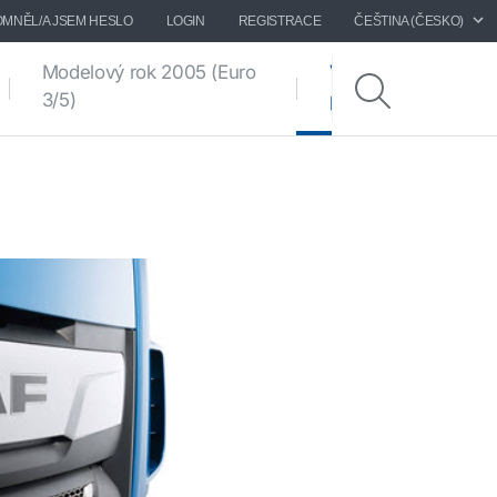
MNĚL/A JSEM HESLO
LOGIN
REGISTRACE
ČEŠTINA (ČESKO)
Modelový rok 2005 (Euro
Výkresy
(current)
3/5)
podvozků