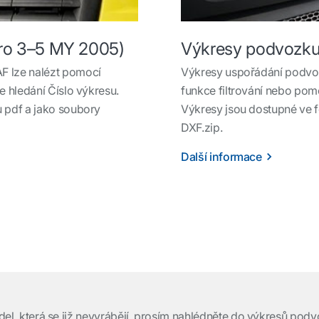
ro 3–5 MY 2005)
Výkresy podvozku
F lze nalézt pomocí
Výkresy uspořádání podvo
e hledání Číslo výkresu.
funkce filtrování nebo pomo
 pdf a jako soubory
Výkresy jsou dostupné ve 
DXF.zip.
Další informace
del, která se již nevyrábějí, prosím nahlédněte do výkresů podv