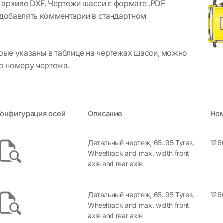
 архиве
DXF. Чертежи шасси в формате .PDF
добавлять комментарии в стандартном
рые указаны в таблице на чертежах шасси, можно
о номеру чертежа
.
онфигурация осей
Описание
Ном
Детальный чертеж, 65..95 Tyres,
126
Wheeltrack and max. width front
axle and rear axle
Детальный чертеж, 65..95 Tyres,
126
Wheeltrack and max. width front
axle and rear axle