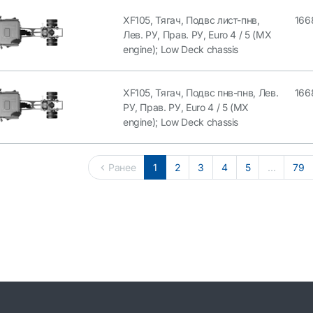
XF105, Тягач, Подвс лист-пнв,
166
Лев. РУ, Прав. РУ, Euro 4 / 5 (MX
engine); Low Deck chassis
XF105, Тягач, Подвс пнв-пнв, Лев.
166
РУ, Прав. РУ, Euro 4 / 5 (MX
engine); Low Deck chassis
Ранее
1
2
3
4
5
...
79