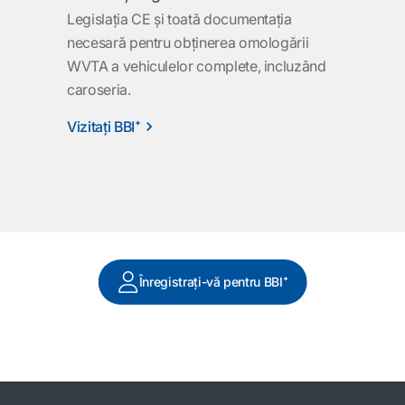
Legislaţia CE şi toată documentaţia
necesară pentru obţinerea omologării
WVTA a vehiculelor complete, incluzând
caroseria.
Vizitaţi BBI⁺
Înregistraţi-vă pentru BBI⁺