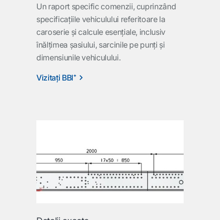
Un raport specific comenzii, cuprinzând
specificaţiile vehiculului referitoare la
caroserie şi calcule esenţiale, inclusiv
înălţimea şasiului, sarcinile pe punţi şi
dimensiunile vehiculului.
Vizitaţi BBI⁺