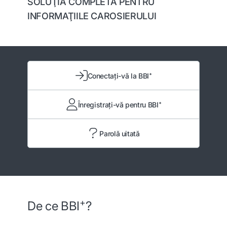
SOLUŢIA COMPLETĂ PENTRU
INFORMAŢIILE CAROSIERULUI
Conectaţi-vă la BBI⁺
Înregistraţi-vă pentru BBI⁺
Parolă uitată
+
De ce BBI
?