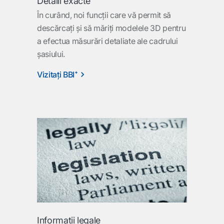
Detalii exacte
În curând, noi funcţii care vă permit să
descărcaţi şi să măriţi modelele 3D pentru
a efectua măsurări detaliate ale cadrului
şasiului.
Vizitaţi BBI⁺
Informaţii legale