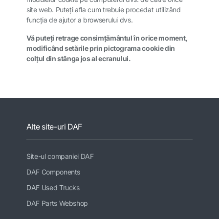
site web. Puteţi afla cum trebuie procedat utilizând
funcţia de ajutor a browserului dvs.
Vă puteți retrage consimțământul în orice moment,
modificând setările prin pictograma cookie din
colțul din stânga jos al ecranului.
Alte site-uri DAF
Site-ul companiei DAF
DAF Components
DAF Used Trucks
DAF Parts Webshop