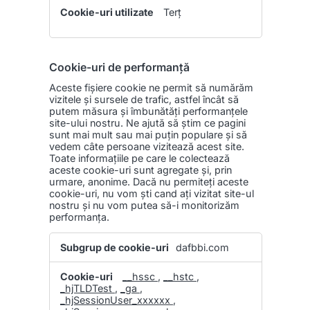
Terț
Cookie-uri de performanță
Aceste fişiere cookie ne permit să numărăm
vizitele și sursele de trafic, astfel încât să
putem măsura și îmbunătăți performanțele
site-ului nostru. Ne ajută să știm ce pagini
sunt mai mult sau mai puțin populare și să
vedem câte persoane vizitează acest site.
Toate informațiile pe care le colectează
aceste cookie-uri sunt agregate și, prin
urmare, anonime. Dacă nu permiteţi aceste
cookie-uri, nu vom ști cand ați vizitat site-ul
nostru și nu vom putea să-i monitorizăm
performanța.
Cookie-
dafbbi.com
uri
de
__hssc
,
__hstc
,
performanță
_hjTLDTest
,
_ga
,
_hjSessionUser_xxxxxx
,