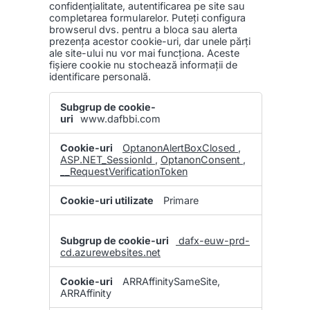
confidențialitate, autentificarea pe site sau
completarea formularelor. Puteți configura
browserul dvs. pentru a bloca sau alerta
prezența acestor cookie-uri, dar unele părți
ale site-ului nu vor mai funcționa. Aceste
fişiere cookie nu stochează informații de
identificare personală.
Cookie-
urile
www.dafbbi.com
strict
necesare
OptanonAlertBoxClosed
,
ASP.NET_SessionId
,
OptanonConsent
,
__RequestVerificationToken
Primare
dafx-euw-prd-
cd.azurewebsites.net
ARRAffinitySameSite,
ARRAffinity