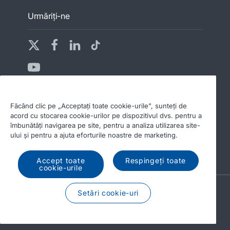
Urmăriţi-ne
Făcând clic pe „Acceptați toate cookie-urile”, sunteți de
acord cu stocarea cookie-urilor pe dispozitivul dvs. pentru a
© 2026 DAF
Aviz juridic
îmbunătăți navigarea pe site, pentru a analiza utilizarea site-
Declaraţie de confidenţialitate
Condiţii generale
ului și pentru a ajuta eforturile noastre de marketing.
DAF şi modulele cookie
Code of Conduct
Accept toate
Respingeți toate
cookie-urile
A PACCAR COMPANY
Setări cookie-uri
DRIVEN BY QUALITY