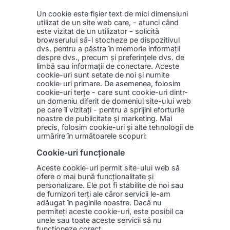
Un cookie este fişier text de mici dimensiuni
utilizat de un site web care, - atunci când
este vizitat de un utilizator - solicită
browserului să-l stocheze pe dispozitivul
dvs. pentru a păstra în memorie informații
despre dvs., precum și preferințele dvs. de
limbă sau informații de conectare. Aceste
cookie-uri sunt setate de noi și numite
cookie-uri primare. De asemenea, folosim
cookie-uri terțe - care sunt cookie-uri dintr-
un domeniu diferit de domeniul site-ului web
pe care îl vizitați - pentru a sprijini eforturile
noastre de publicitate și marketing. Mai
precis, folosim cookie-uri și alte tehnologii de
urmărire în următoarele scopuri:
Cookie-uri funcționale
Aceste cookie-uri permit site-ului web să
ofere o mai bună funcționalitate și
personalizare. Ele pot fi stabilite de noi sau
de furnizori terți ale căror servicii le-am
adăugat în paginile noastre. Dacă nu
permiteți aceste cookie-uri, este posibil ca
unele sau toate aceste servicii să nu
funcționeze corect.