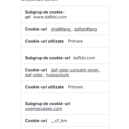
Cookie-
uri
www.dafbbi.com
funcționale
shell#lang
,
dafbbi#lang
Primare
dafbbi.com
daf-gdpr-consent-given
,
daf-gdpr
,
hubspotutk
Primare
usemessages.com
__cf_bm