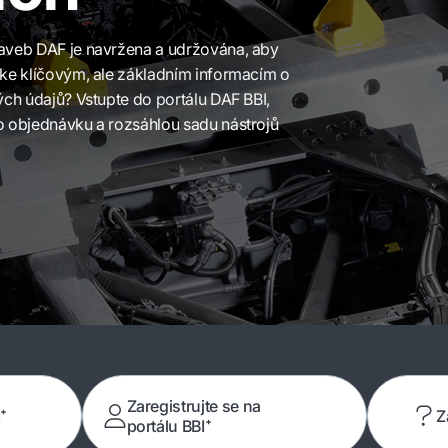
taveb DAF je navržena a udržována, aby
 ke klíčovým, ale základním informacím o
ých údajů? Vstupte do portálu DAF BBI,
o objednávku a rozsáhlou sadu nástrojů
Zaregistrujte se na
I⁺
Z
portálu BBI⁺