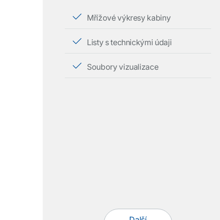
Mřížové výkresy kabiny
Listy s technickými údaji
Soubory vizualizace
Další