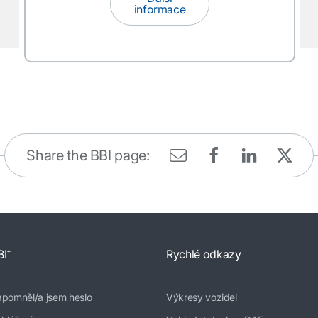
informace
Share the BBI page:
BI⁺
Rychlé odkazy
apomněl/a jsem heslo
Výkresy vozidel