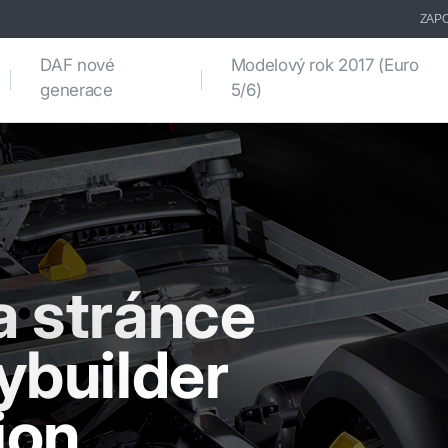
ZAPO
DAF nové
Modelový rok 2017 (Euro
generace
5/6)
a stránce
ybuilder
ion