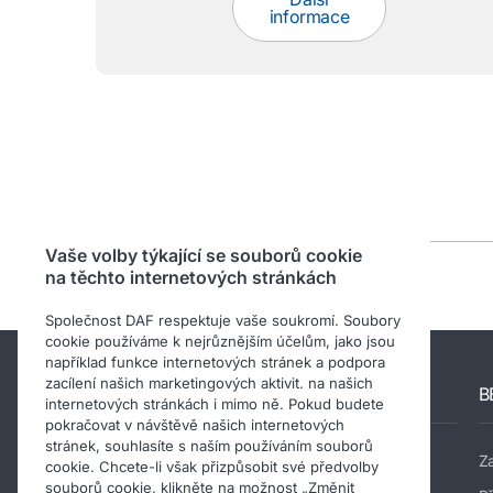
informace
Vaše volby týkající se souborů cookie
na těchto internetových stránkách
Společnost DAF respektuje vaše soukromí. Soubory
cookie používáme k nejrůznějším účelům, jako jsou
například funkce internetových stránek a podpora
zacílení našich marketingových aktivit. na našich
Jiné webové stránky DAF
B
internetových stránkách i mimo ně. Pokud budete
pokračovat v návštěvě našich internetových
stránek, souhlasíte s naším používáním souborů
Web společnosti DAF
Z
cookie. Chcete-li však přizpůsobit své předvolby
souborů cookie, klikněte na možnost „Změnit