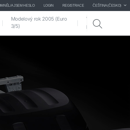
MNĚL/A JSEM HESLO
LOGIN
REGISTRACE
ČEŠTINA (ČESKO)
Modelový rok 2005 (Euro
Výkresy
3/5)
podvozků