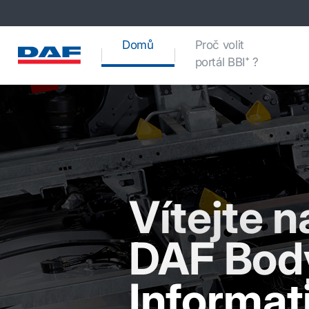
(current)
Domů
Proč volit
portál BBI⁺ ?
Vítejte n
DAF Bod
Informat